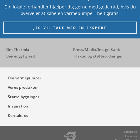
Din lokale forhandler hjælper dig gerne med gode råd, hvis du
overvejer at købe en varmepumpe – helt gratis!
JEG VIL TALE MED EN EKSPERT
Om Thermia
Press/Media/Image Bank
Bæredygtighed
Tilskud og støtteordninger
Om varmepumper
Vores produkter
Større bygninger
Inspiration
Kontakt os
Sitemap
Cookies