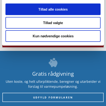
Har du spørgsmål om valg af Thermia
Tillad alle cookies
varmepumpe? Kontakt os, så hjælper vi
dig!
Tillad valgte
KONTAKT OS PÅ THERMIA
Kun nødvendige cookies
KONTAKT VORES LOKALE EKSPERT
Gratis rådgivning
Uten koste, og helt uforpliktende, beregner og utarbeider vi
forslag til varmepumpeløsning.
UDFYLD FORMULAREN