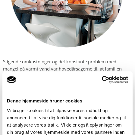
Stigende omkostninger og det konstante problem med
mangel på varmt vand var hovedårsagerne til, at familien
Wigren-Jakobsson skiftede til en jordvarmepumpe. Adgang til
rigeligt varmt vand er en vigtig del af dagligdagen i en stor
familie. Med Diplomat Optimum G2 har familien fået den
dengang mest effektive løsning på markedet til at producere
Denne hjemmeside bruger cookies
store mængder opvarmning og masser af varmt vand på
Vi bruger cookies til at tilpasse vores indhold og
samme tid. Og en dramatisk reducering af
annoncer, til at vise dig funktioner til sociale medier og til
energiomkostningerne er en ekstra fordel.
at analysere vores trafik. Vi deler også oplysninger om
din brug af vores hjemmeside med vores partnere inden