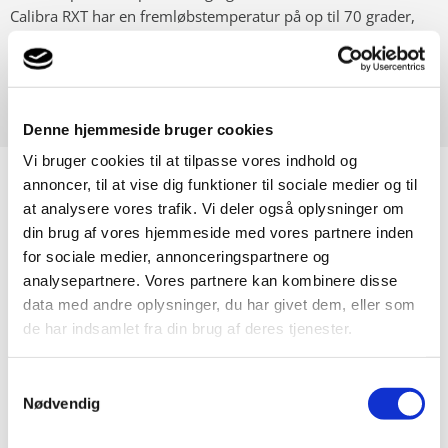
Calibra RXT har en fremløbstemperatur på op til 70 grader,
hvilket bidrager til høj varmtvandskomfort og giver ekstra god
driftsøkonomi i både høj- og lavtemperaturssystemer.
LÆS MERE OM CALIBRA RXT
Denne hjemmeside bruger cookies
Vi bruger cookies til at tilpasse vores indhold og
Tre simple trin til den bedste varme
annoncer, til at vise dig funktioner til sociale medier og til
at analysere vores trafik. Vi deler også oplysninger om
din brug af vores hjemmeside med vores partnere inden
for sociale medier, annonceringspartnere og
analysepartnere. Vores partnere kan kombinere disse
data med andre oplysninger, du har givet dem, eller som
de har indsamlet fra din brug af deres tjenester.
Samtykkevalg
1. Se, hvad du kan spare
Nødvendig
I det øjeblik varmepumpen tages i brug, reduceres dine
varmeudgifter. Ofte er besparelserne så store, at de dækker