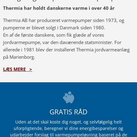
Thermia har holdt danskerne varme i over 40 år
Thermia AB har produceret ​​varmepumper siden 1973, og
pumperne er blevet solgt i Danmark siden 1980.
En af de første danskere, som fik glæde af vores
jordvarmepumpe, var den daværende statsminister. For
allerede i 1981 blev der installeret Thermia jordvarmeanlæg
på Marienborg.
LÆS MERE >
GRATIS RÅD
Uden at det skal koste dig noget, og selvfølgelig helt
uforpligtende, beregner vi dine energibesparelser og
udarbejder forslag til varmepumpeløsning baseret på de